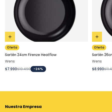
Oferta
Oferta
Sartén 24cm Firenze Heatflow
Sartén 26c
Wens
Wens
$7.990
$10.490
-24%
$8.990
$11.
Nuestra Empresa