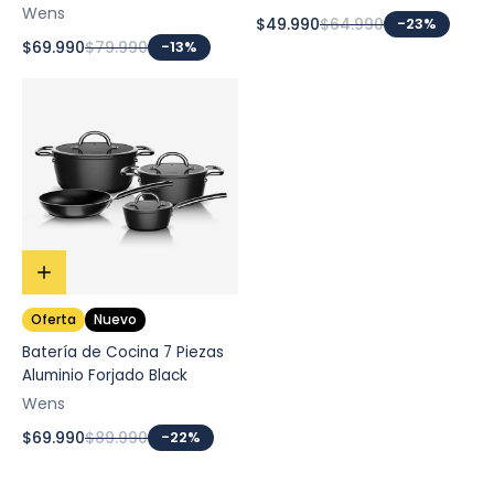
Wens
$49.990
$64.990
-23%
$69.990
$79.990
-13%
Oferta
Nuevo
Batería de Cocina 7 Piezas
Aluminio Forjado Black
Wens
$69.990
$89.990
-22%