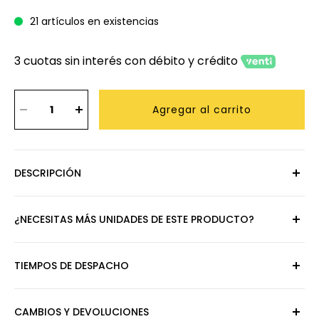
21 artículos en existencias
3 cuotas sin interés con débito y crédito
Agregar al carrito
DESCRIPCIÓN
Marco de Foto Concepts
¿NECESITAS MÁS UNIDADES DE ESTE PRODUCTO?
Life de Madera de Pino 17
Escríbenos al
+56986489925
o contáctanos al
ventasonline@inversierra.cl
TIEMPOS DE DESPACHO
x 21,7 cm 4x6"
RM:
3 a 5 días hábiles.
CAMBIOS Y DEVOLUCIONES
Descubre el
Marco de Foto Concepts Life
, un accesorio