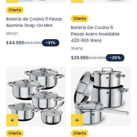
Oferta
Oferta
Batería de Cocina 11 Piezas
Aluminio Snap-On Mint
Batería De Cocina 6
Moon
Piezas Acero Inoxidable
420-6SS Wens
$44.990
$64.990
-31%
Wens
$29.990
$39.990
-25%
Oferta
Oferta