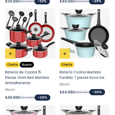
$39.990
$59.990
-33%
$49.990
$69.990
-29%
Oferta
Nuevo
Oferta
Batería de Cocina 15
Batería Cocina Aluminio
Piezas Omni Red Aluminio
Fundido 7 piezas Kova Ice
Antiadherente
Moon
Moon
$44.990
$69.990
-36%
$49.990
$69.990
-29%