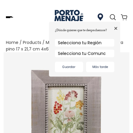
+
¿Dónde quieres que te despachemos?
Home
/
Products
/
Marco de foto Concepts Life madera
pino 17 x 21,7 cm 4x6"
Guardar
Más tarde