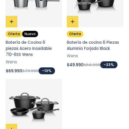
Oferta
Nuevo
Oferta
Batería de Cocina 6
Batería de cocina 6 Piezas
piezas Acero Inoxidable
Aluminio Forjado Black
710-6SS Wens
Wens
Wens
$49.990
$64.990
-23%
$69.990
$79.990
-13%