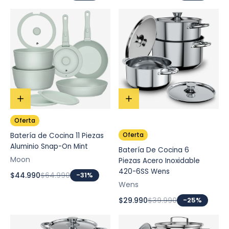
Oferta
Oferta
Batería de Cocina 11 Piezas
Aluminio Snap-On Mint
Batería De Cocina 6
Moon
Piezas Acero Inoxidable
420-6SS Wens
$44.990
$64.990
-31%
Wens
$29.990
$39.990
-25%