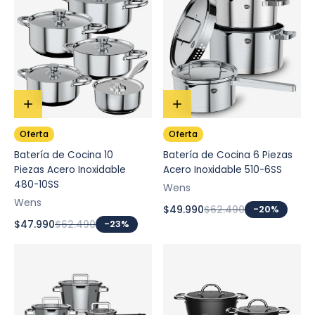
Oferta
Oferta
Batería de Cocina 10
Batería de Cocina 6 Piezas
Piezas Acero Inoxidable
Acero Inoxidable 510-6SS
480-10SS
Wens
Wens
$49.990
$62.490
-20%
$47.990
$62.490
-23%