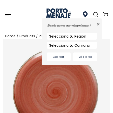
+
¿Dónde quieres que te despachemos?
Home
/
Products
/
Plato Coupe 28 Cm Salmón, Artisan
Guardar
Más tarde