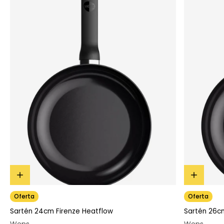
Oferta
Oferta
Sartén 24cm Firenze Heatflow
Sartén 26c
Wens
Wens