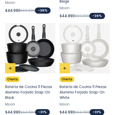
Beige
Moon
Moon
$44.990
$69.990
-36%
$44.990
$69.990
-36%
Oferta
Oferta
Batería de Cocina 11 Piezas
Batería de Cocina 11 Piezas
Aluminio Forjado Snap-On
Aluminio Forjado Snap-On
Black
White
Moon
Moon
$44.990
$64.990
-31%
$44.990
$64.990
-31%