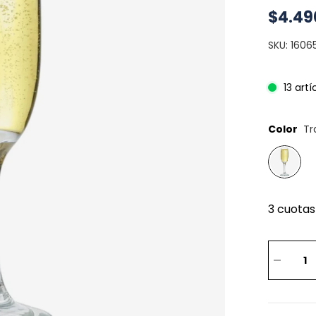
$4.49
SKU: 1606
13 art
Color
Tr
3 cuotas