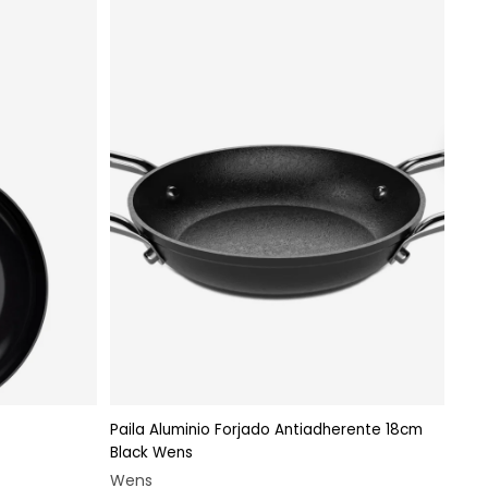
Paila Aluminio Forjado Antiadherente 18cm
to
Agregar al carrito
Black Wens
Wok
Wens
Por