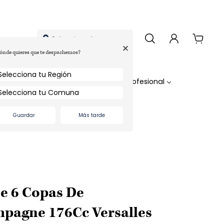
Selecciona tu comuna
+
ónde quieres que te despachemos?
s
Ideas Regalo
Profesional
Guardar
Más tarde
De 6 Copas De
pagne 176Cc Versalles