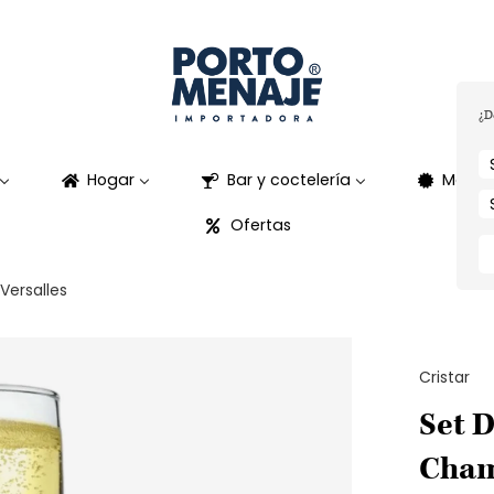
¿D
Hogar
Bar y coctelería
Marca
Ofertas
ersalles
Cristar
Set 
Cham