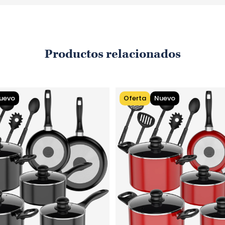
Vidrio 
Diseño
Excele
Productos relacionados
tempe
Aptas 
Versáti
Este set
uevo
Oferta
Nuevo
durabili
tu mesa o
Espe
Produ
Model
Canti
Capac
Materi