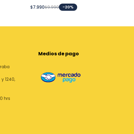
$7.990
$9.990
-20%
$31
Medios de pago
uraba
 y 1240,
00 hrs