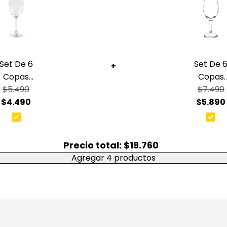
Usos
hacer váli
El
Set de
tanto par
Ideales p
Set De 6
Set De 
+
Celebr
Copas
Copas
Fiesta
$5.490
Vino
$7.490
Vino
Bodas,
$4.490
Tinto
$5.890
386Cc
Cenas 
Versalles
Rioja
Antes del
300Cc
con agua 
Precio total:
$19.760
espumant
permitien
Agregar 4 productos
correcta
Cara
Bene