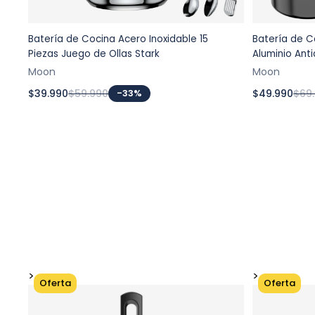
Batería de Cocina Acero Inoxidable 15
Batería de C
Agregar al carrito
Piezas Juego de Ollas Stark
Aluminio Ant
Moon
Moon
$39.990
$59.990
-33%
$49.990
$69
>
>
Oferta
Oferta