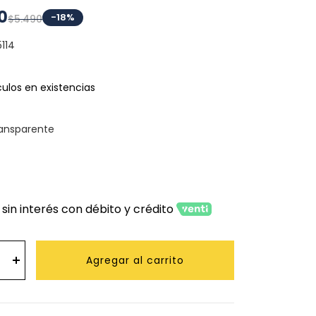
0
-18%
$5.490
5114
ículos en existencias
ansparente
 sin interés con débito y crédito
Agregar al carrito