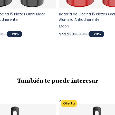
Color:
Medid
ocina 15 Piezas Omni Black
Batería de Cocina 15 Piezas Om
Agregar al carrito
Agregar al carri
Lar
iadherente
Aluminio Antiadherente
Anc
Moon
Alto
Apta p
.990
-29%
$49.990
$69.990
-29%
Uso r
vinos
También te puede interesar
>
Oferta