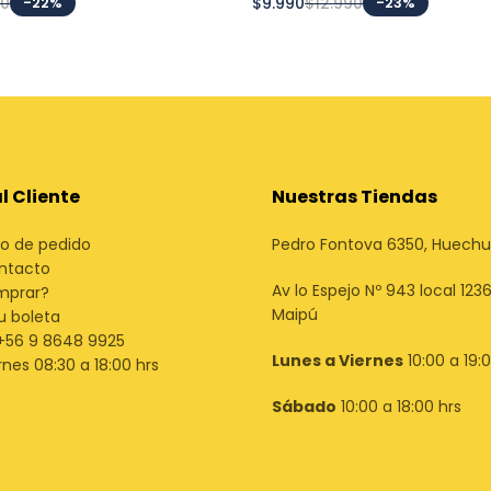
90
-22%
$9.990
$12.990
-23%
al Cliente
Nuestras Tiendas
o de pedido
Pedro Fontova 6350, Huech
ntacto
Av lo Espejo Nº 943 local 1236
mprar?
Maipú
u boleta
+56 9 8648 9925
Lunes a Viernes
10:00 a 19:
rnes 08:30 a 18:00 hrs
Sábado
10:00 a 18:00 hrs