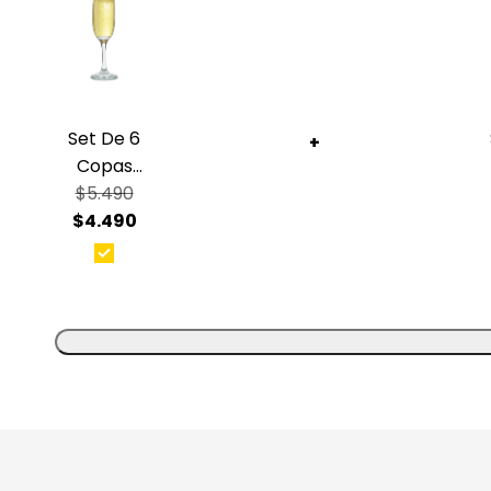
Set De 6
+
Copas
$5.490
De
Champagne
$4.490
176Cc
Versalles