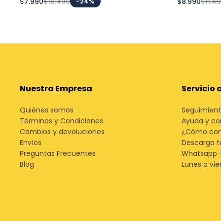
$7.990
$10.490
-24%
$8.990
$11.4
Nuestra Empresa
Servicio 
Quiénes somos
Seguimient
Términos y Condiciones
Ayuda y co
Cambios y devoluciones
¿Cómo co
Envíos
Descarga t
Preguntas Frecuentes
Whatsapp 
Blog
Lunes a vie