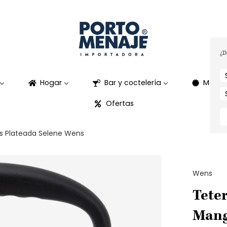
¿D
Hogar
Bar y coctelería
Marca
Ofertas
ts Plateada Selene Wens
Wens
Tete
Mang