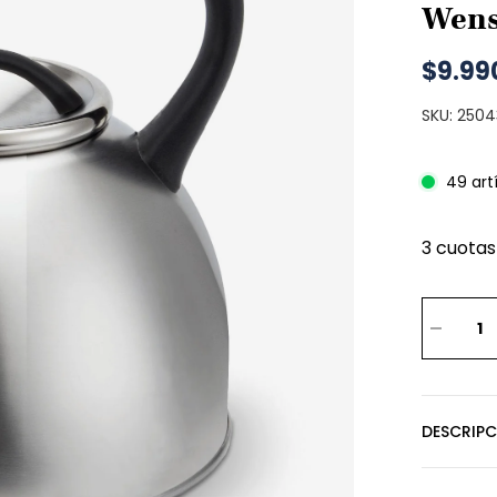
Wen
$9.99
SKU: 250
49 art
3 cuotas
DESCRIP
Tete