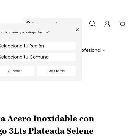
Selecciona tu comuna
+
ónde quieres que te despachemos?
s
Ideas Regalo
Profesional
Guardar
Más tarde
ra Acero Inoxidable con
o 3Lts Plateada Selene