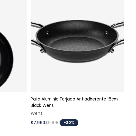
Paila Aluminio Forjado Antiadherente 18cm
to
Agregar al carrito
Black Wens
Wok
Wens
We
$7.990
$9.990
-20%
$31