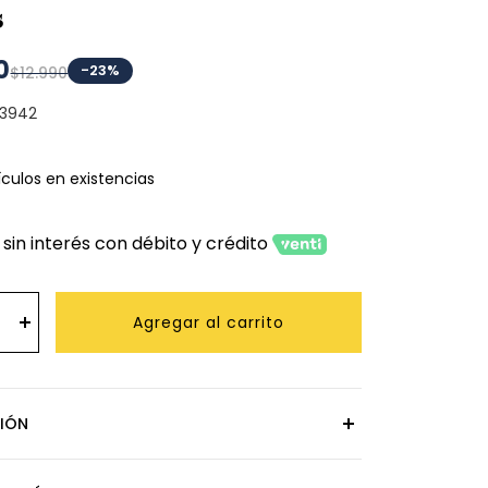
s
0
-23%
$12.990
43942
ículos en existencias
 sin interés con débito y crédito
Agregar al carrito
CIÓN
ra de Acero