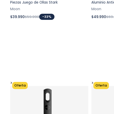
Piezas Juego de Ollas Stark
Aluminio Ant
Moon
Moon
$39.990
$59.990
-33%
$49.990
$69
>
>
Oferta
Oferta