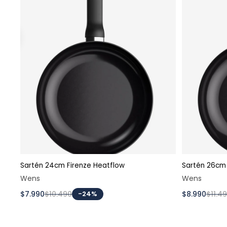
Sartén 24cm Firenze Heatflow
Sartén 26cm 
Agregar al carrito
Wens
Wens
$7.990
$10.490
-24%
$8.990
$11.4