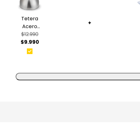
Tetera
+
Acero
Inoxidable
$12.990
$9.990
con
Mango
3Lts
Plateada
Selene
Wens