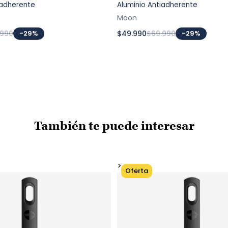
iadherente
Aluminio Antiadherente
Moon
.990
-29%
$49.990
$69.990
-29%
También te puede interesar
>
Oferta