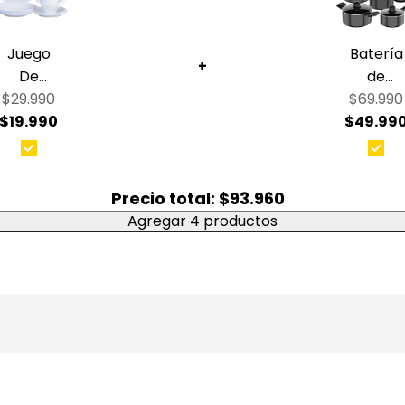
Materi
Mango 
Juego
Batería
Boquil
+
De
de
Apta p
Vajilla 30
$29.990
$69.990
Cocina
Color:
Marca
$19.990
Piezas
$49.99
15 Pieza
Porcelana
Omni
Una teter
Blanca
Black
que se ad
Ivy
Alumini
Precio total:
$93.960
diario.
Hallen
Antiadh
Agregar 4 productos