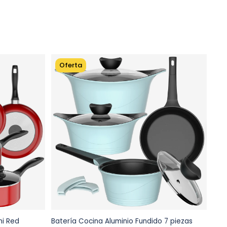
Oferta
O
ni Red
Batería Cocina Aluminio Fundido 7 piezas
Bate
to
Agregar al carrito