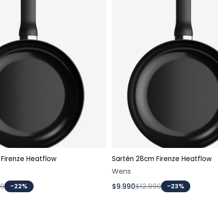
Firenze Heatflow
Sartén 28cm Firenze Heatflow
Agregar al carrito
Agregar al carri
Wens
90
-22%
$9.990
$12.990
-23%